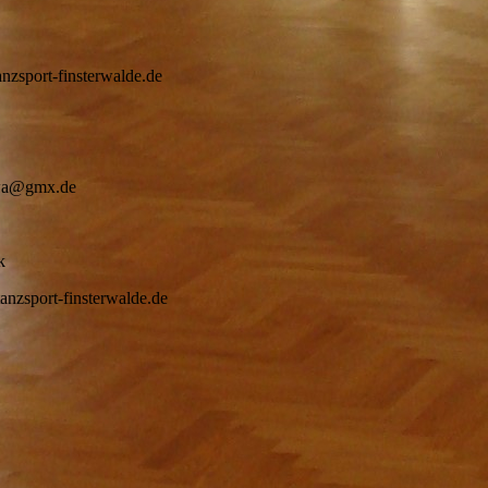
nsterwalde.de
x.de
k
terwalde.de