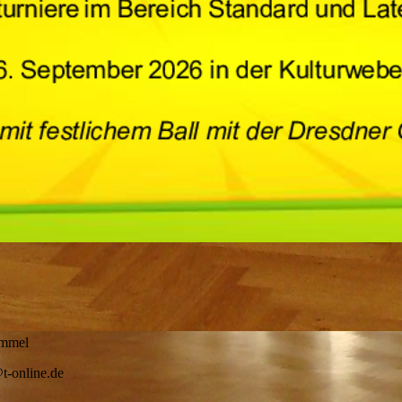
mel
online.de