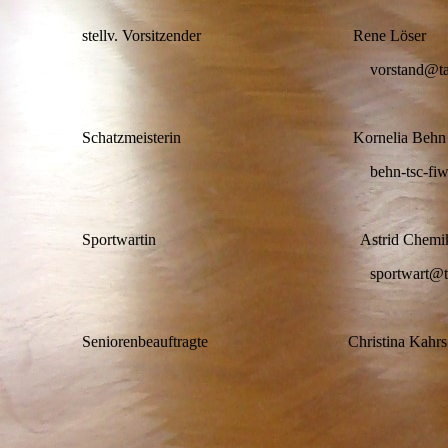
stellv. Vorsitzender Rene Löser
vorstand@tanzsport-fi
Schatzmeisterin Kornelia Behn
behn-tsc-fiwa@gm
Sportwartin Astrid Chemi
sportwart@tanzsport-fins
Seniorenbeauftragte Christina Kahrs