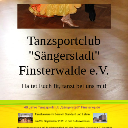
Tanzsportclub
"Sängerstadt"
Finsterwalde e.V.
Haltet Euch fit, tanzt bei uns mit!