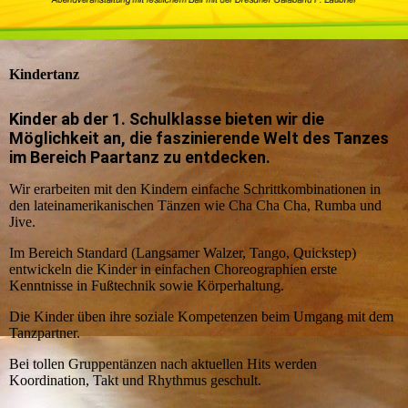
Kindertanz
Kinder ab der 1. Schulklasse bieten wir die
Möglichkeit an, die faszinierende Welt des Tanzes
im Bereich Paartanz zu entdecken.
Wir erarbeiten mit den Kindern einfache Schrittkombinationen in
den lateinamerikanischen Tänzen wie Cha Cha Cha, Rumba und
Jive.
Im Bereich Standard (Langsamer Walzer, Tango, Quickstep)
entwickeln die Kinder in einfachen Choreographien erste
Kenntnisse in Fußtechnik sowie Körperhaltung.
Die Kinder üben ihre soziale Kompetenzen beim Umgang mit dem
Tanzpartner.
Bei tollen Gruppentänzen nach aktuellen Hits werden
Koordination, Takt und Rhythmus geschult.