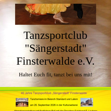
Tanzsportclub
"Sängerstadt"
Finsterwalde e.V.
Haltet Euch fit, tanzt bei uns mit!