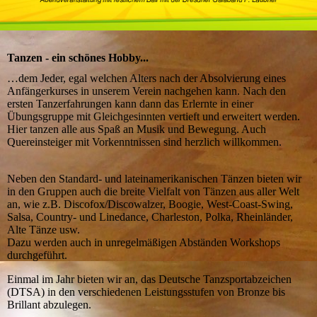
Tanzen - ein schönes Hobby...
…dem Jeder, egal welchen Alters nach der Absolvierung eines
Anfängerkurses in unserem Verein nachgehen kann. Nach den
ersten Tanzerfahrungen kann dann das Erlernte in einer
Übungsgruppe mit Gleichgesinnten vertieft und erweitert werden.
Hier tanzen alle aus Spaß an Musik und Bewegung. Auch
Quereinsteiger mit Vorkenntnissen sind herzlich willkommen.
Neben den Standard- und lateinamerikanischen Tänzen bieten wir
in den Gruppen auch die breite Vielfalt von Tänzen aus aller Welt
an, wie z.B. Discofox/Discowalzer, Boogie, West-Coast-Swing,
Salsa, Country- und Linedance, Charleston, Polka, Rheinländer,
Alte Tänze usw.
Dazu werden auch in unregelmäßigen Abständen Workshops
durchgeführt.
Einmal im Jahr bieten wir an, das Deutsche Tanzsportabzeichen
(DTSA) in den verschiedenen Leistungsstufen von Bronze bis
Brillant abzulegen.