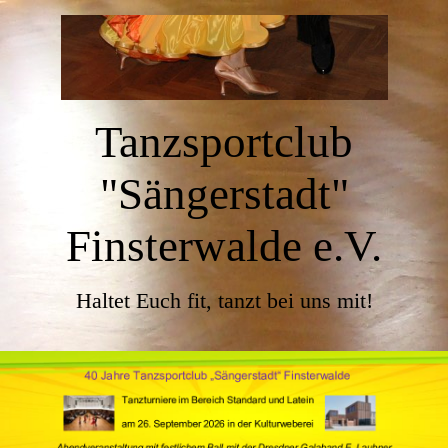
Tanzsportclub
"Sängerstadt"
Finsterwalde e.V.
Haltet Euch fit, tanzt bei uns mit!