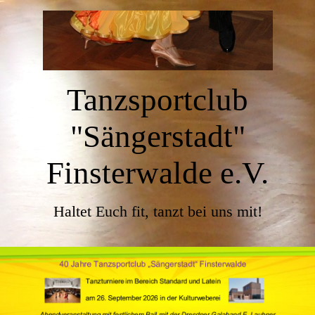
Tanzsportclub
"Sängerstadt"
Finsterwalde e.V.
Haltet Euch fit, tanzt bei uns mit!